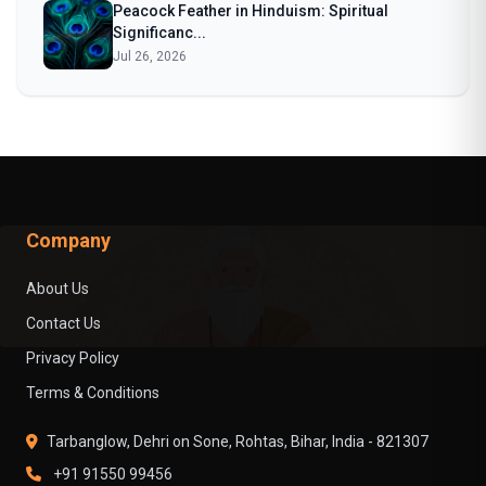
Peacock Feather in Hinduism: Spiritual
Significanc...
Jul 26, 2026
Company
About Us
Contact Us
Privacy Policy
Terms & Conditions
Tarbanglow, Dehri on Sone, Rohtas, Bihar, India - 821307
+91 91550 99456